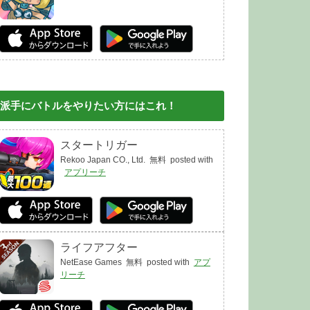
派手にバトルをやりたい方にはこれ！
スタートリガー
Rekoo Japan CO., Ltd.
無料
posted with
アプリーチ
ライフアフター
NetEase Games
無料
posted with
アプ
リーチ