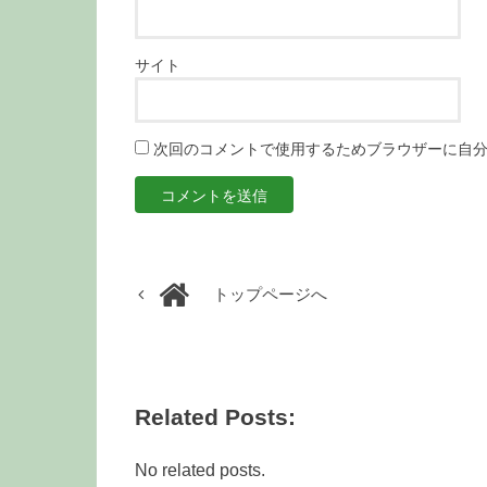
サイト
次回のコメントで使用するためブラウザーに自
トップページへ
Related Posts:
No related posts.