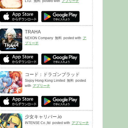
LTD.
無料
posted with
アプリーチ
TRAHA
NEXON Company
無料
posted with
ア
プリーチ
コード：ドラゴンブラッド
Sixjoy Hong Kong Limited
無料
posted
with
アプリーチ
少女キャリバー.io
INTENSE Co.,ltd
posted with
アプリーチ