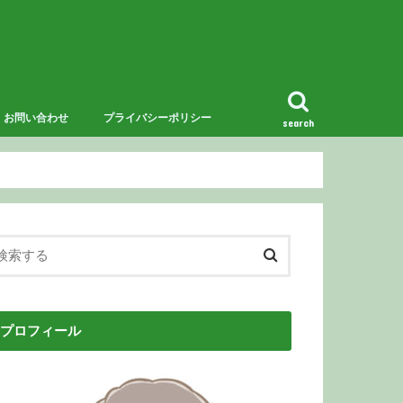
お問い合わせ
プライバシーポリシー
search
プロフィール