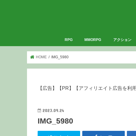
RPG
MMORPG
アクション
HOME
IMG_5980
【広告】【PR】【アフィリエイト広告を利
2023.09.24
IMG_5980