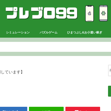
シミュレーション
パズルゲーム
ひまつぶし&お小遣い稼ぎ
用しています】