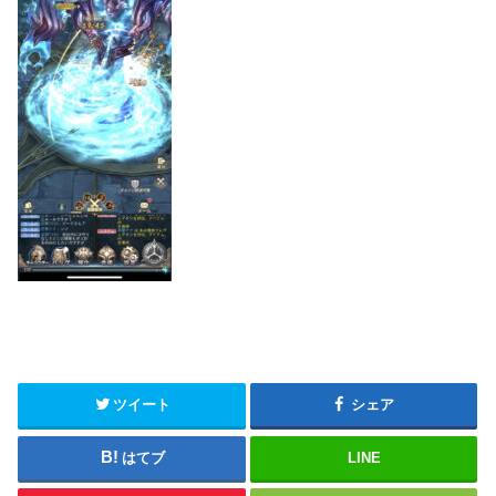
ツイート
シェア
はてブ
LINE