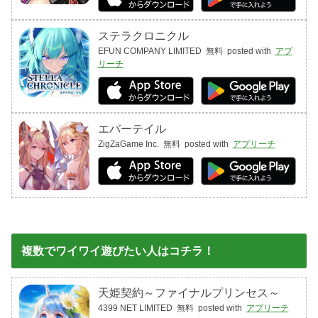
ステラクロニクル
EFUN COMPANY LIMITED
無料
posted with
アプ
リーチ
エバーテイル
ZigZaGame Inc.
無料
posted with
アプリーチ
複数でワイワイ遊びたい人はコチラ！
天姫契約～ファイナルプリンセス～
4399 NET LIMITED
無料
posted with
アプリーチ