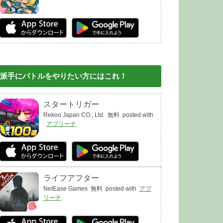
派手にバトルをやりたい方にはこれ！
スタートリガー
Rekoo Japan CO., Ltd.
無料
posted with
アプリーチ
ライフアフター
NetEase Games
無料
posted with
アプ
リーチ