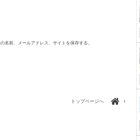
分の名前、メールアドレス、サイトを保存する。
トップページへ