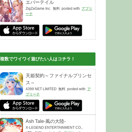
エバーテイル
ZigZaGame Inc.
無料
posted with
アプリ
ーチ
複数でワイワイ遊びたい人はコチラ！
天姫契約～ファイナルプリンセ
ス～
4399 NET LIMITED
無料
posted with
ア
プリーチ
Ash Tale-風の大陸-
X-LEGEND ENTERTAINMENT CO.,