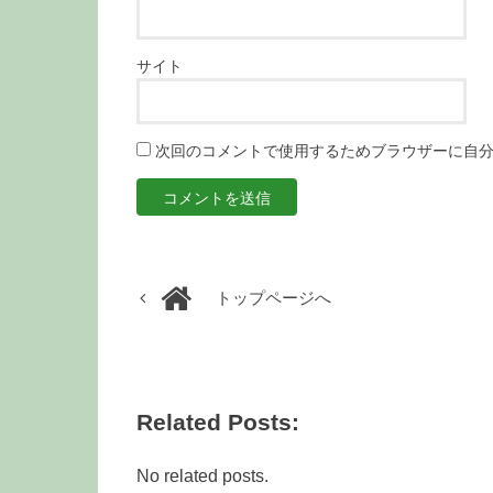
サイト
次回のコメントで使用するためブラウザーに自
トップページへ
Related Posts:
No related posts.