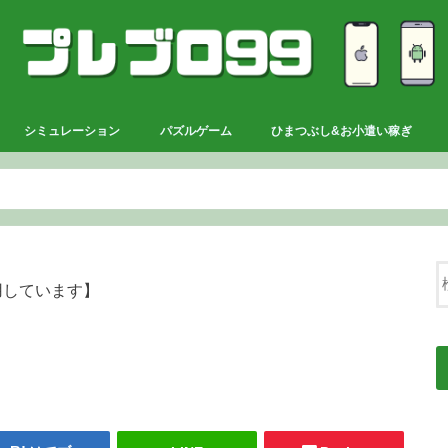
シミュレーション
パズルゲーム
ひまつぶし&お小遣い稼ぎ
用しています】