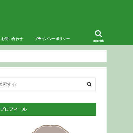
お問い合わせ
プライバシーポリシー
search
プロフィール