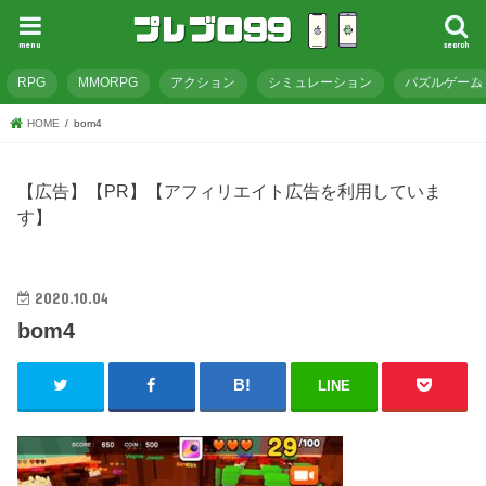
menu
search
RPG
MMORPG
アクション
シミュレーション
パズルゲーム
HOME
bom4
【広告】【PR】【アフィリエイト広告を利用していま
す】
2020.10.04
bom4
LINE