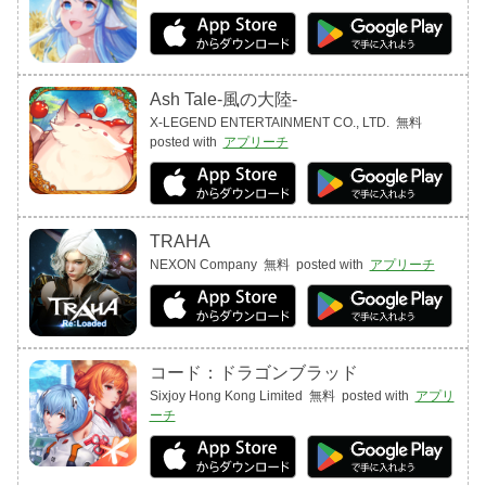
Ash Tale-風の大陸-
X-LEGEND ENTERTAINMENT CO., LTD.
無料
posted with
アプリーチ
TRAHA
NEXON Company
無料
posted with
アプリーチ
コード：ドラゴンブラッド
Sixjoy Hong Kong Limited
無料
posted with
アプリ
ーチ