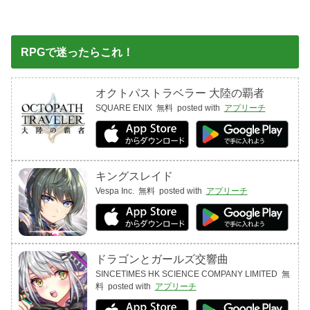
RPGで迷ったらこれ！
オクトパストラベラー 大陸の覇者
SQUARE ENIX
無料
posted with
アプリーチ
キングスレイド
Vespa Inc.
無料
posted with
アプリーチ
ドラゴンとガールズ交響曲
SINCETIMES HK SCIENCE COMPANY LIMITED
無
料
posted with
アプリーチ