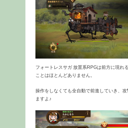
フォートレスサガ 放置系RPGは前方に現
ことはほとんどありません。
操作をしなくても全自動で前進していき、攻
ますよ♪