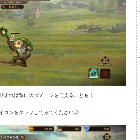
動すれば敵に大ダメージを与えることも！
イコンをタップしてみてください◎