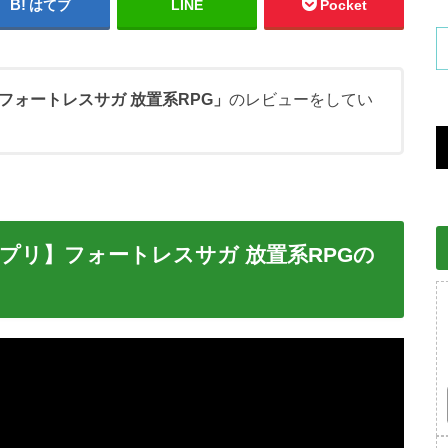
はてブ
LINE
Pocket
フォートレスサガ 放置系RPG」
のレビューをしてい
プリ】フォートレスサガ 放置系RPGの