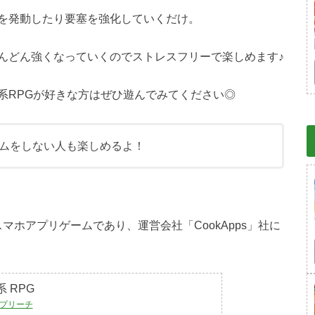
を発動したり要塞を強化していくだけ。
んどん強くなっていくのでストレスフリーで楽しめます♪
系RPGが好きな方はぜひ遊んでみてください◎
ムをしない人も楽しめるよ！
スマホアプリゲームであり、運営会社「CookApps」社に
 RPG
プリーチ