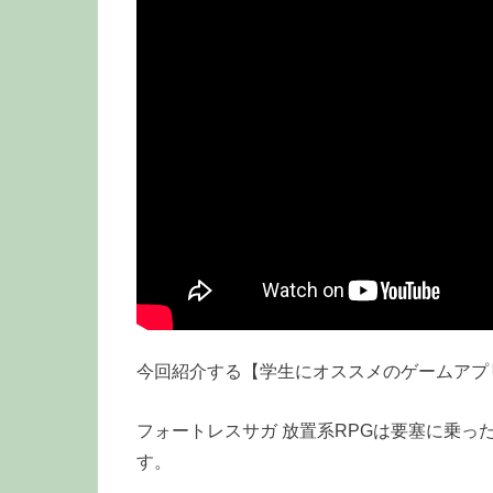
今回紹介する【学生にオススメのゲームアプ
フォートレスサガ 放置系RPGは要塞に乗っ
す。