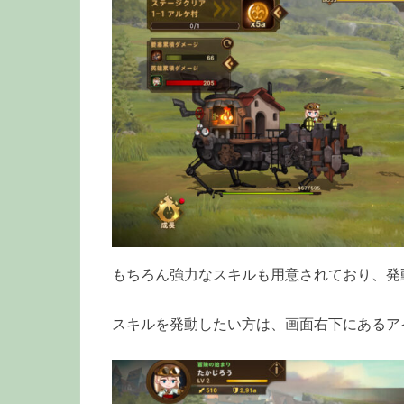
もちろん強力なスキルも用意されており、発
スキルを発動したい方は、画面右下にあるア