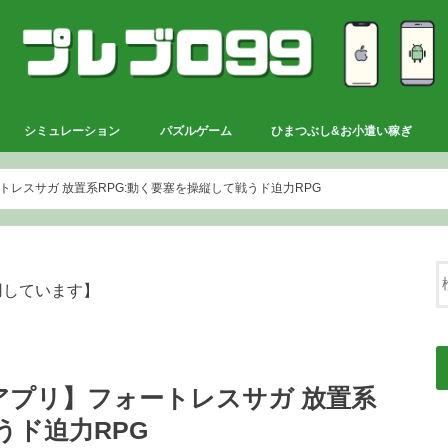
シミュレーション
パズルゲーム
ひまつぶし&お小遣い稼ぎ
レスサガ 放置系RPG:動く要塞を操縦して戦うド迫力RPG
用しています】
アプリ】フォートレスサガ 放置系
うド迫力RPG