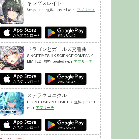
キングスレイド
Vespa Inc.
無料
posted with
アプリーチ
ドラゴンとガールズ交響曲
SINCETIMES HK SCIENCE COMPANY
LIMITED
無料
posted with
アプリーチ
ステラクロニクル
EFUN COMPANY LIMITED
無料
posted
with
アプリーチ