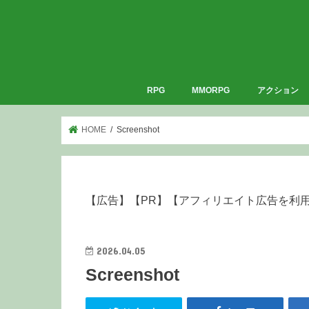
RPG
MMORPG
アクション
HOME
Screenshot
【広告】【PR】【アフィリエイト広告を利
2026.04.05
Screenshot