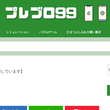
シミュレーション
パズルゲーム
ひまつぶし&お小遣い稼ぎ
用しています】