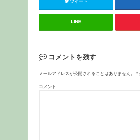
ツイート
LINE
コメントを残す
メールアドレスが公開されることはありません。
*
コメント