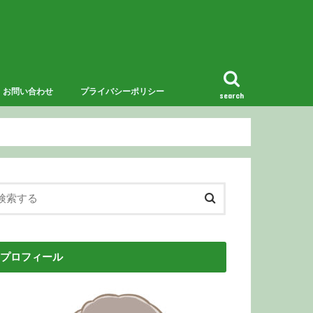
お問い合わせ
プライバシーポリシー
search
プロフィール