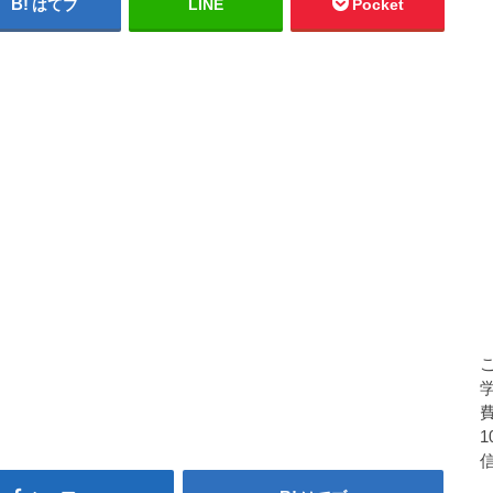
はてブ
LINE
Pocket