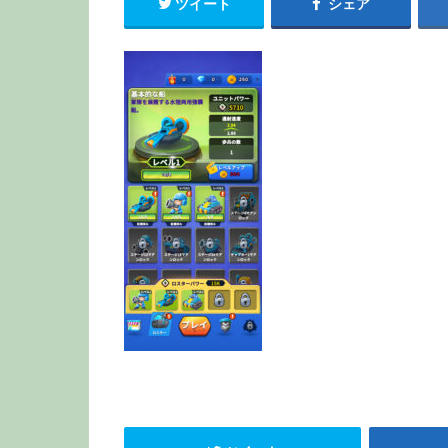
ツイート
シェア