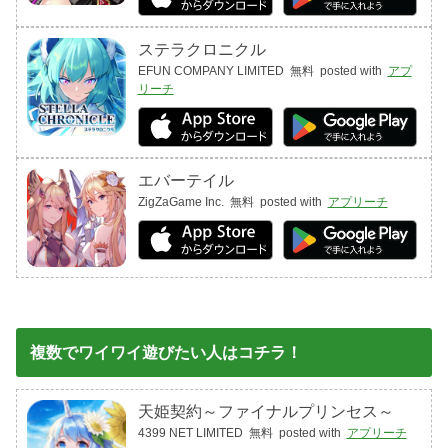
ステラクロニクル
EFUN COMPANY LIMITED
無料
posted with
アプ
リーチ
エバーテイル
ZigZaGame Inc.
無料
posted with
アプリーチ
複数でワイワイ遊びたい人はコチラ！
天姫契約～ファイナルプリンセス～
4399 NET LIMITED
無料
posted with
アプリーチ