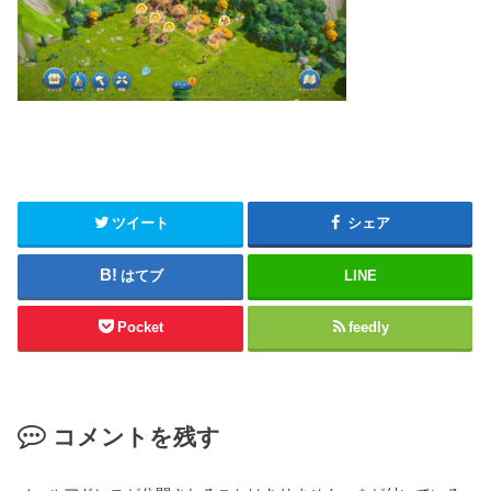
ツイート
シェア
はてブ
LINE
Pocket
feedly
コメントを残す