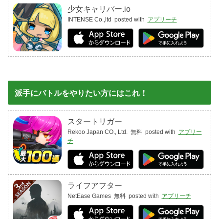
少女キャリバー.io
INTENSE Co.,ltd
posted with
アプリーチ
派手にバトルをやりたい方にはこれ！
スタートリガー
Rekoo Japan CO., Ltd.
無料
posted with
アプリー
チ
ライフアフター
NetEase Games
無料
posted with
アプリーチ