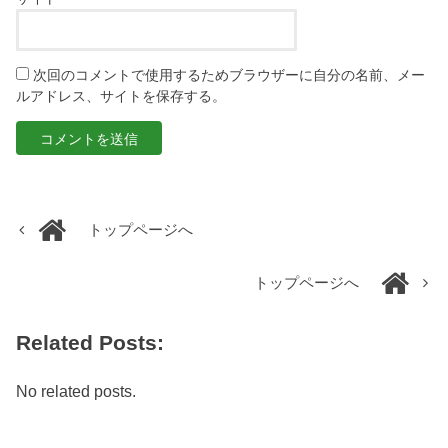
次回のコメントで使用するためブラウザーに自分の名前、メー
ルアドレス、サイトを保存する。
トップページへ
トップページへ
Related Posts:
No related posts.