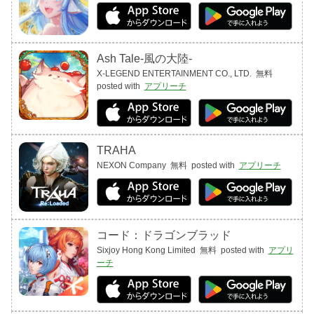
Ash Tale-風の大陸-
X-LEGEND ENTERTAINMENT CO., LTD.
無料
posted with
アプリーチ
TRAHA
NEXON Company
無料
posted with
アプリーチ
コード：ドラゴンブラッド
Sixjoy Hong Kong Limited
無料
posted with
アプリ
ーチ