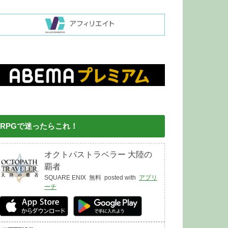
RPGで迷ったらこれ！
オクトパストラベラー 大陸の
覇者
SQUARE ENIX
無料
posted with
アプリ
ーチ