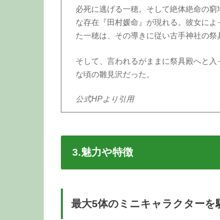
必死に逃げる一穂。そして絶体絶命の窮
な存在『田村媛命』が現れる。彼女によ
た一穂は、その導きに従い古手神社の祭
そして、言われるがままに祭具殿へと入
な頃の雛見沢だった。
公式HPより引用
3.魅力や特徴
最大5体
のミニキャラクターを