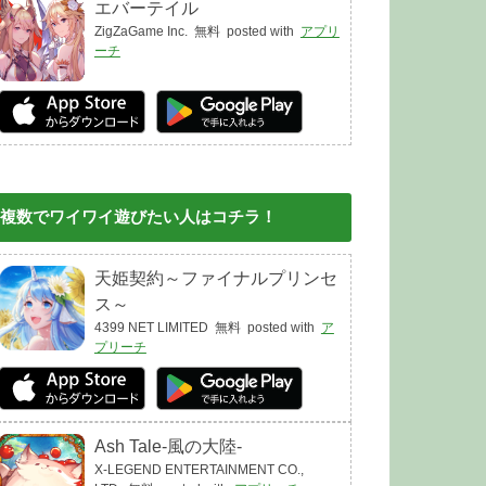
エバーテイル
ZigZaGame Inc.
無料
posted with
アプリ
ーチ
複数でワイワイ遊びたい人はコチラ！
天姫契約～ファイナルプリンセ
ス～
4399 NET LIMITED
無料
posted with
ア
プリーチ
Ash Tale-風の大陸-
X-LEGEND ENTERTAINMENT CO.,