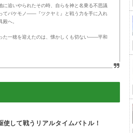
地に追いやられたその時、自らを神と名乗る不思議
ってバケモノ――『ツクヤミ』と戦う力を手に入れ
具殿へ。
った一穂を迎えたのは、懐かしくも切ない――平和
駆使して戦う
リアルタイムバトル
！