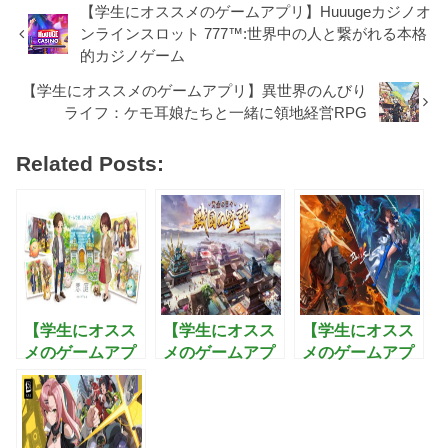
【学生にオススメのゲームアプリ】Huuugeカジノオ
ンラインスロット 777™:世界中の人と繋がれる本格
的カジノゲーム
【学生にオススメのゲームアプリ】異世界のんびり
ライフ：ケモ耳娘たちと一緒に領地経営RPG
Related Posts:
【学生にオスス
【学生にオスス
【学生にオスス
メのゲームアプ
メのゲームアプ
メのゲームアプ
リ】恋庭：ゲー
リ】戦国の野
リ】ブレイドア
ムをしながら恋
望〜黄金の
ンドソウル2:武
活できるマッチ
日々：最強の武
功を極めて3Dオ
ングアプリ！
将を集め美人と
ープンワールド