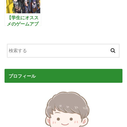
子作りを楽しむ
を制覇するアク
戦国シミュレー
ションRPG
ションゲーム
【学生にオスス
メのゲームアプ
リ】ゼンレスゾ
ーンゼロ:全世界
が注目するホロ
ウを蹴散らす最
新アクション
RPG
プロフィール