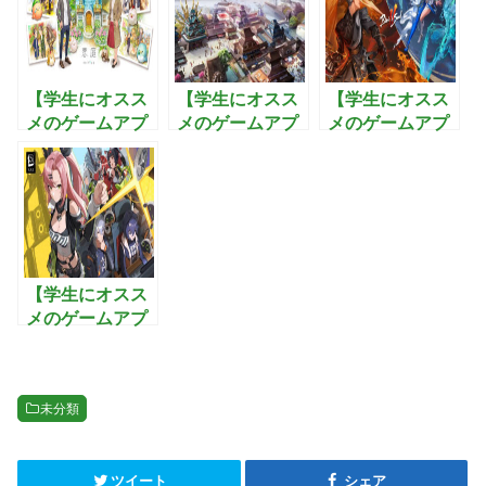
【学生にオスス
【学生にオスス
【学生にオスス
メのゲームアプ
メのゲームアプ
メのゲームアプ
リ】恋庭：ゲー
リ】戦国の野
リ】ブレイドア
ムをしながら恋
望〜黄金の
ンドソウル2:武
活できるマッチ
日々：最強の武
功を極めて3Dオ
ングアプリ！
将を集め美人と
ープンワールド
子作りを楽しむ
を制覇するアク
戦国シミュレー
ションRPG
ションゲーム
【学生にオスス
メのゲームアプ
リ】ゼンレスゾ
ーンゼロ:全世界
が注目するホロ
未分類
ウを蹴散らす最
新アクション
RPG
ツイート
シェア