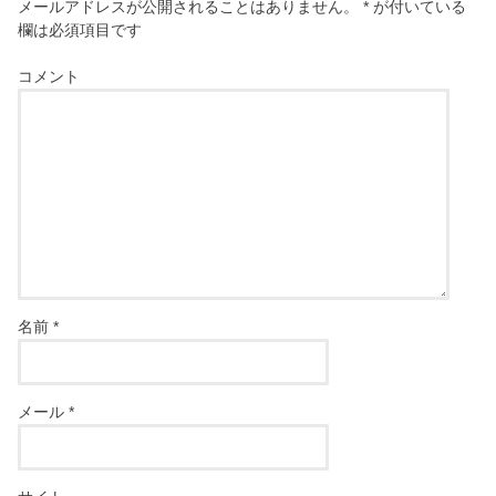
メールアドレスが公開されることはありません。
*
が付いている
欄は必須項目です
コメント
名前
*
メール
*