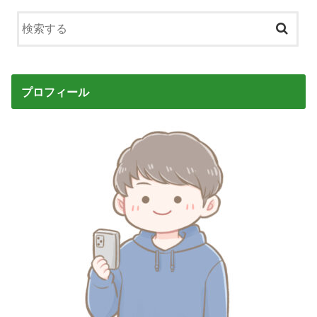
プロフィール