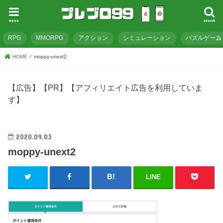
menu
search
RPG
MMORPG
アクション
シミュレーション
パズルゲーム
HOME
moppy-unext2
【広告】【PR】【アフィリエイト広告を利用していま
す】
2020.09.03
moppy-unext2
LINE