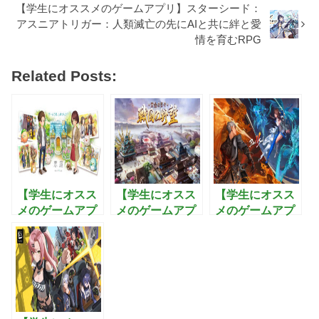
【学生にオススメのゲームアプリ】スターシード：
アスニアトリガー：人類滅亡の先にAIと共に絆と愛
情を育むRPG
Related Posts:
【学生にオスス
【学生にオスス
【学生にオスス
メのゲームアプ
メのゲームアプ
メのゲームアプ
リ】恋庭：ゲー
リ】戦国の野
リ】ブレイドア
ムをしながら恋
望〜黄金の
ンドソウル2:武
活できるマッチ
日々：最強の武
功を極めて3Dオ
ングアプリ！
将を集め美人と
ープンワールド
子作りを楽しむ
を制覇するアク
戦国シミュレー
ションRPG