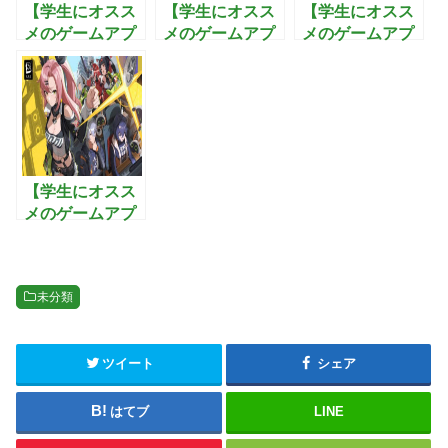
【学生にオスス
【学生にオスス
【学生にオスス
メのゲームアプ
メのゲームアプ
メのゲームアプ
リ】恋庭：ゲー
リ】戦国の野
リ】ブレイドア
ムをしながら恋
望〜黄金の
ンドソウル2:武
活できるマッチ
日々：最強の武
功を極めて3Dオ
ングアプリ！
将を集め美人と
ープンワールド
子作りを楽しむ
を制覇するアク
戦国シミュレー
ションRPG
ションゲーム
【学生にオスス
メのゲームアプ
リ】ゼンレスゾ
ーンゼロ:全世界
が注目するホロ
未分類
ウを蹴散らす最
新アクション
RPG
ツイート
シェア
はてブ
LINE