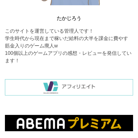
たかじろう
このサイトを運営している管理人です！
学生時代から現在まで稼いだ給料の大半を課金に費やす
筋金入りのゲーム廃人w
100個以上のゲームアプリの感想・レビューを発信してい
ます！