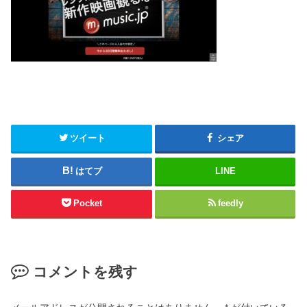
ツイート
シェア
はてブ
LINE
Pocket
feedly
コメントを残す