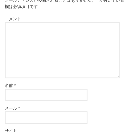
メールアドレスが公開されることはありません。
*
が付いている
欄は必須項目です
コメント
名前
*
メール
*
サイト