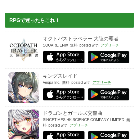
RPGで迷ったらこれ！
オクトパストラベラー 大陸の覇者
SQUARE ENIX
無料
posted with
アプリーチ
キングスレイド
Vespa Inc.
無料
posted with
アプリーチ
ドラゴンとガールズ交響曲
SINCETIMES HK SCIENCE COMPANY LIMITED
無
料
posted with
アプリーチ