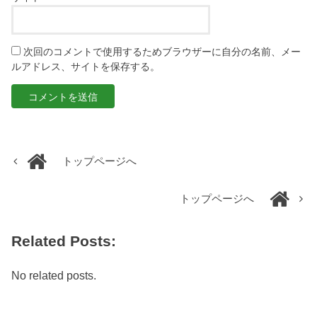
次回のコメントで使用するためブラウザーに自分の名前、メー
ルアドレス、サイトを保存する。
トップページへ
トップページへ
Related Posts:
No related posts.