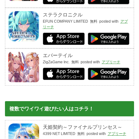
ステラクロニクル
EFUN COMPANY LIMITED
無料
posted with
アプ
リーチ
エバーテイル
ZigZaGame Inc.
無料
posted with
アプリーチ
複数でワイワイ遊びたい人はコチラ！
天姫契約～ファイナルプリンセス～
4399 NET LIMITED
無料
posted with
アプリーチ