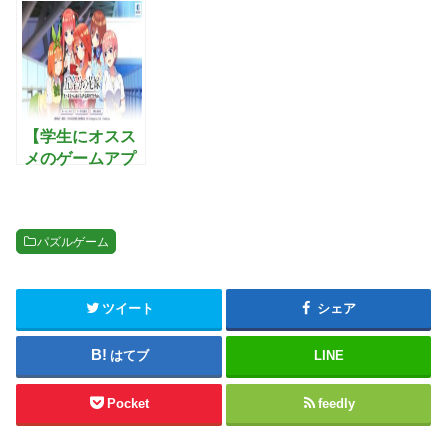
【学生にオスス
メのゲームアプ
リ】五等分の花
嫁 五つ子ちゃん
はパズルを五等
パズルゲーム
分できない。-
ごとぱず ：アニ
メ-五等分の花嫁
ツイート
シェア
がアプリに！5
つ子ちゃんと一
緒に挑むスマホ
はてブ
LINE
パズルゲーム
Pocket
feedly