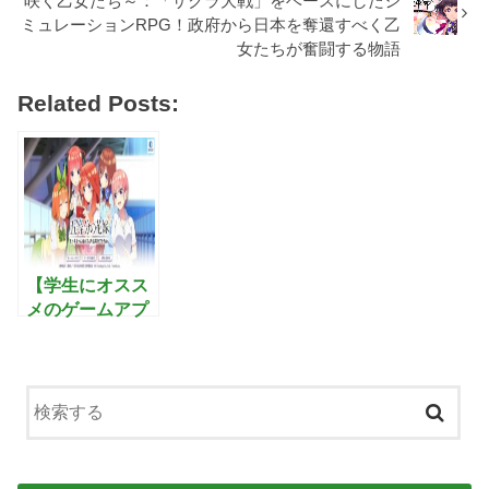
咲く乙女たち～：「サクラ大戦」をベースにしたシ
ミュレーションRPG！政府から日本を奪還すべく乙
女たちが奮闘する物語
Related Posts:
【学生にオスス
メのゲームアプ
リ】五等分の花
嫁 五つ子ちゃん
はパズルを五等
分できない。-
ごとぱず ：アニ
メ-五等分の花嫁
がアプリに！5