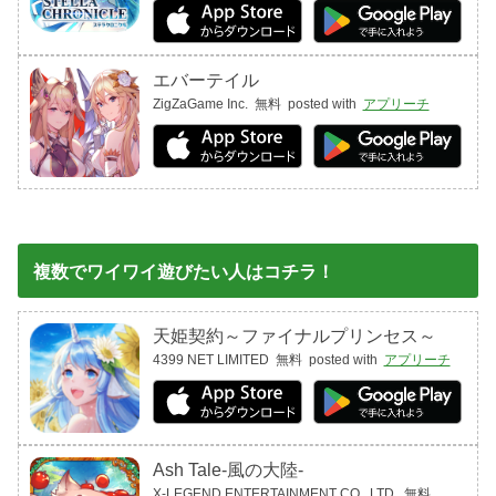
エバーテイル
ZigZaGame Inc.
無料
posted with
アプリーチ
複数でワイワイ遊びたい人はコチラ！
天姫契約～ファイナルプリンセス～
4399 NET LIMITED
無料
posted with
アプリーチ
Ash Tale-風の大陸-
X-LEGEND ENTERTAINMENT CO., LTD.
無料