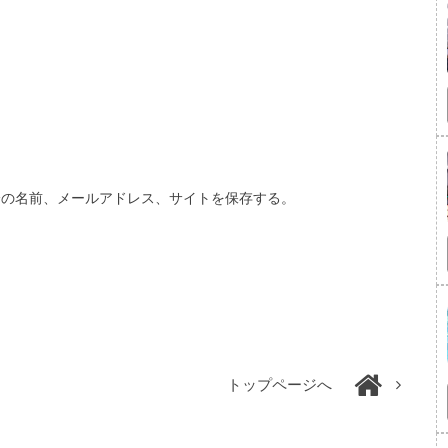
分の名前、メールアドレス、サイトを保存する。
トップページへ