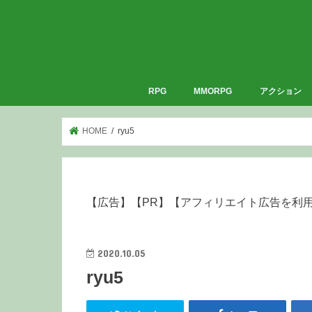
RPG
MMORPG
アクション
HOME
ryu5
【広告】【PR】【アフィリエイト広告を利
2020.10.05
ryu5