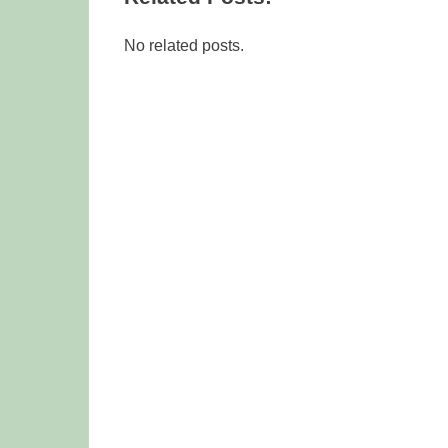
No related posts.