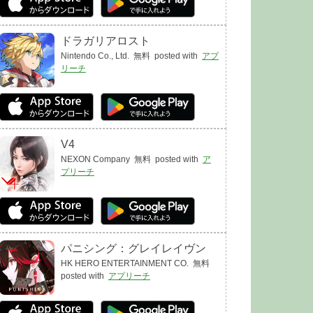
ドラガリアロスト
Nintendo Co., Ltd.
無料
posted with
アプ
リーチ
V4
NEXON Company
無料
posted with
ア
プリーチ
パニシング：グレイレイヴン
HK HERO ENTERTAINMENT CO.
無料
posted with
アプリーチ