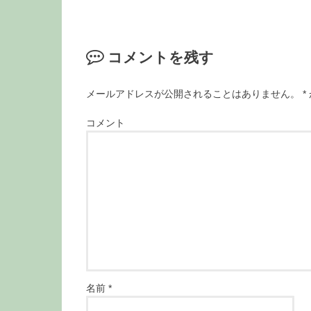
コメントを残す
メールアドレスが公開されることはありません。
*
コメント
名前
*