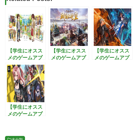
【学生にオスス
【学生にオスス
【学生にオスス
メのゲームアプ
メのゲームアプ
メのゲームアプ
リ】恋庭：ゲー
リ】戦国の野
リ】ブレイドア
ムをしながら恋
望〜黄金の
ンドソウル2:武
活できるマッチ
日々：最強の武
功を極めて3Dオ
ングアプリ！
将を集め美人と
ープンワールド
子作りを楽しむ
を制覇するアク
戦国シミュレー
ションRPG
ションゲーム
【学生にオスス
メのゲームアプ
リ】ゼンレスゾ
ーンゼロ:全世界
が注目するホロ
未分類