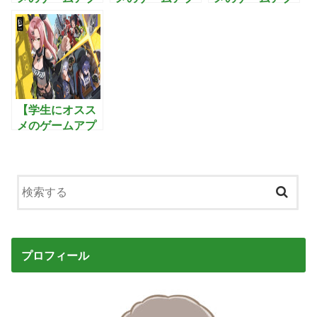
リ】恋庭：ゲー
リ】戦国の野
リ】ブレイドア
ムをしながら恋
望〜黄金の
ンドソウル2:武
活できるマッチ
日々：最強の武
功を極めて3Dオ
ングアプリ！
将を集め美人と
ープンワールド
子作りを楽しむ
を制覇するアク
戦国シミュレー
ションRPG
ションゲーム
【学生にオスス
メのゲームアプ
リ】ゼンレスゾ
ーンゼロ:全世界
が注目するホロ
ウを蹴散らす最
新アクション
RPG
プロフィール