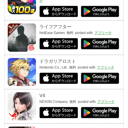
チ
ライフアフター
NetEase Games
無料
posted with
アプリーチ
ドラガリアロスト
Nintendo Co., Ltd.
無料
posted with
アプリーチ
V4
NEXON Company
無料
posted with
アプリーチ