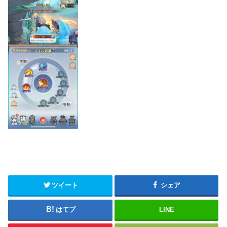
ツイート
シェア
はてブ
LINE