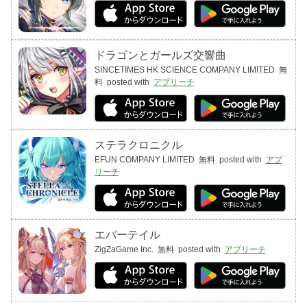
ドラゴンとガールズ交響曲
SINCETIMES HK SCIENCE COMPANY LIMITED
無
料
posted with
アプリーチ
ステラクロニクル
EFUN COMPANY LIMITED
無料
posted with
アプ
リーチ
エバーテイル
ZigZaGame Inc.
無料
posted with
アプリーチ