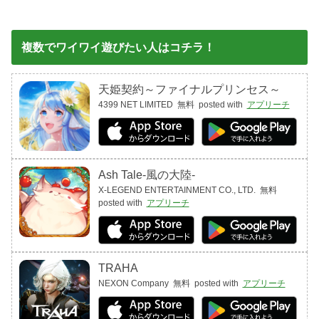
複数でワイワイ遊びたい人はコチラ！
天姫契約～ファイナルプリンセス～
4399 NET LIMITED
無料
posted with
アプリーチ
Ash Tale-風の大陸-
X-LEGEND ENTERTAINMENT CO., LTD.
無料
posted with
アプリーチ
TRAHA
NEXON Company
無料
posted with
アプリーチ