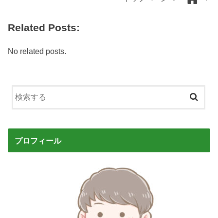
Related Posts:
No related posts.
プロフィール