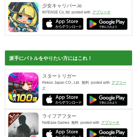
少女キャリバー.io
INTENSE Co.,ltd
posted with
アプリーチ
派手にバトルをやりたい方にはこれ！
スタートリガー
Rekoo Japan CO., Ltd.
無料
posted with
アプリー
チ
ライフアフター
NetEase Games
無料
posted with
アプリーチ