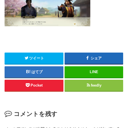
ツイート
シェア
はてブ
LINE
Pocket
feedly
コメントを残す