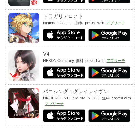
ドラガリアロスト
Nintendo Co., Ltd.
無料
posted with
アプリーチ
V4
NEXON Company
無料
posted with
アプリーチ
パニシング：グレイレイヴン
HK HERO ENTERTAINMENT CO.
無料
posted with
アプリーチ