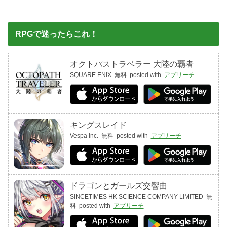
RPGで迷ったらこれ！
オクトパストラベラー 大陸の覇者
SQUARE ENIX
無料
posted with
アプリーチ
キングスレイド
Vespa Inc.
無料
posted with
アプリーチ
ドラゴンとガールズ交響曲
SINCETIMES HK SCIENCE COMPANY LIMITED
無
料
posted with
アプリーチ