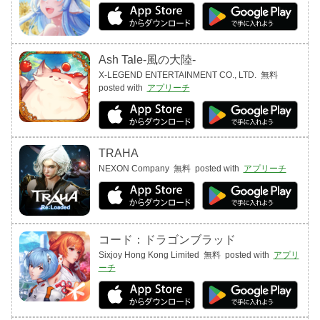
Ash Tale-風の大陸-
X-LEGEND ENTERTAINMENT CO., LTD.
無料
posted with
アプリーチ
TRAHA
NEXON Company
無料
posted with
アプリーチ
コード：ドラゴンブラッド
Sixjoy Hong Kong Limited
無料
posted with
アプリ
ーチ