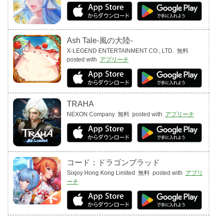
Ash Tale-風の大陸-
X-LEGEND ENTERTAINMENT CO., LTD.
無料
posted with
アプリーチ
TRAHA
NEXON Company
無料
posted with
アプリーチ
コード：ドラゴンブラッド
Sixjoy Hong Kong Limited
無料
posted with
アプリ
ーチ