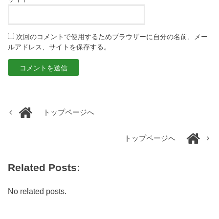
次回のコメントで使用するためブラウザーに自分の名前、メー
ルアドレス、サイトを保存する。
トップページへ
トップページへ
Related Posts:
No related posts.