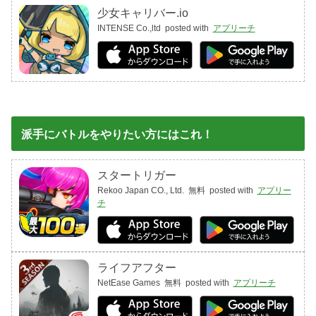
少女キャリバー.io
INTENSE Co.,ltd
posted with
アプリーチ
派手にバトルをやりたい方にはこれ！
スタートリガー
Rekoo Japan CO., Ltd.
無料
posted with
アプリー
チ
ライフアフター
NetEase Games
無料
posted with
アプリーチ