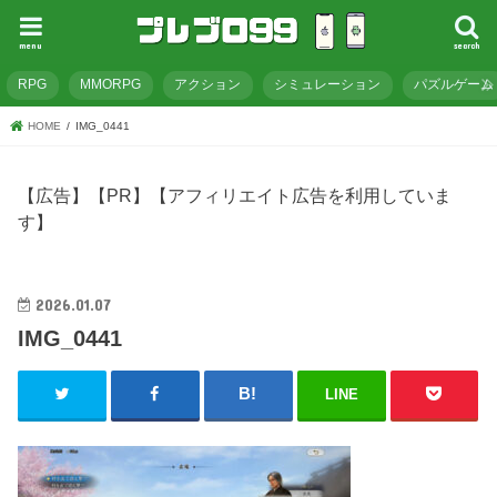
menu
search
RPG
MMORPG
アクション
シミュレーション
パズルゲーム
HOME
IMG_0441
【広告】【PR】【アフィリエイト広告を利用していま
す】
2026.01.07
IMG_0441
LINE