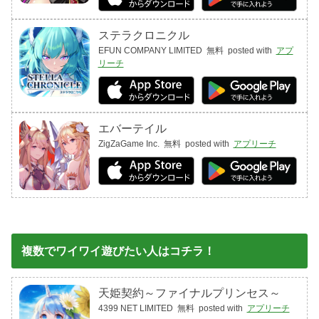
ステラクロニクル
EFUN COMPANY LIMITED
無料
posted with
アプ
リーチ
エバーテイル
ZigZaGame Inc.
無料
posted with
アプリーチ
複数でワイワイ遊びたい人はコチラ！
天姫契約～ファイナルプリンセス～
4399 NET LIMITED
無料
posted with
アプリーチ