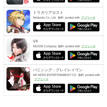
ドラガリアロスト
Nintendo Co., Ltd.
無料
posted with
アプリーチ
V4
NEXON Company
無料
posted with
アプリーチ
パニシング：グレイレイヴン
HK HERO ENTERTAINMENT CO.
無料
posted with
アプリーチ