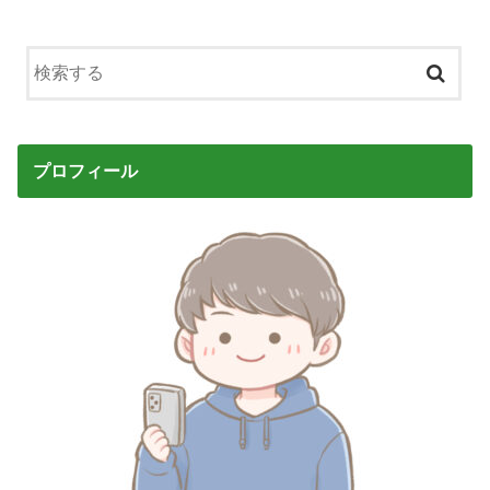
パズルゲーム
あきんどの成り
上がり道：男女
ともに楽しめ
る！貧困から脱
却を目指す成り
上がり系RPG
プロフィール