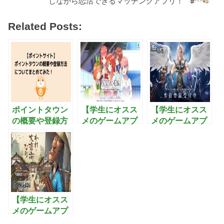
しながら恋活できるマッチングアプリ！
Related Posts:
ポイントタウン
【学生にオスス
【学生にオスス
の概要や登録方
メのゲームアプ
メのゲームアプ
法についてまと
リ】五等分の花
リ】魔剣伝説：
めてみた！
嫁 五つ子ちゃん
縦画面でフルオ
はパズルを五等
ートで遊べる！
分できない。-
オフラインでも
ごとぱず ：アニ
放置育成が可能
メ-五等分の花嫁
なお手軽
がアプリに！5
MMORPG
【学生にオスス
つ子ちゃんと一
メのゲームアプ
緒に挑むスマホ
リ】商人放浪記-