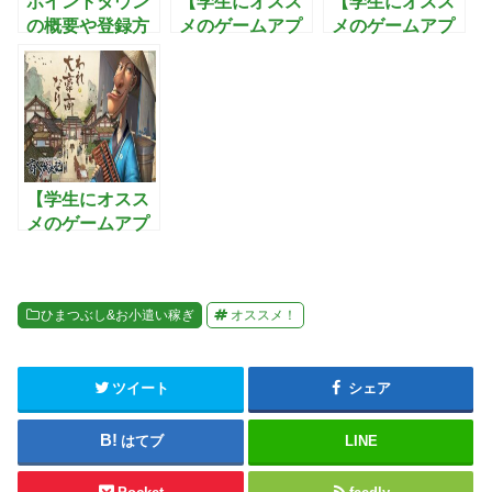
ポイントタウン
【学生にオスス
【学生にオスス
の概要や登録方
メのゲームアプ
メのゲームアプ
法についてまと
リ】五等分の花
リ】魔剣伝説：
めてみた！
嫁 五つ子ちゃん
縦画面でフルオ
はパズルを五等
ートで遊べる！
分できない。-
オフラインでも
ごとぱず ：アニ
放置育成が可能
メ-五等分の花嫁
なお手軽
がアプリに！5
MMORPG
【学生にオスス
つ子ちゃんと一
メのゲームアプ
緒に挑むスマホ
リ】商人放浪記-
パズルゲーム
あきんどの成り
上がり道：男女
ひまつぶし&お小遣い稼ぎ
オススメ！
ともに楽しめ
る！貧困から脱
却を目指す成り
ツイート
シェア
上がり系RPG
はてブ
LINE