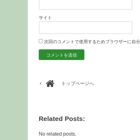
サイト
次回のコメントで使用するためブラウザーに自
トップページへ
Related Posts:
No related posts.