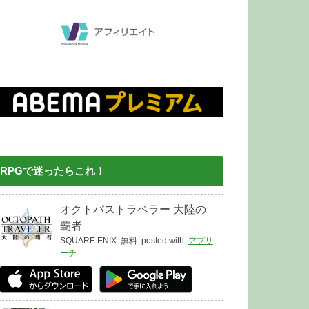
RPGで迷ったらこれ！
オクトパストラベラー 大陸の
覇者
SQUARE ENIX
無料
posted with
アプリ
ーチ