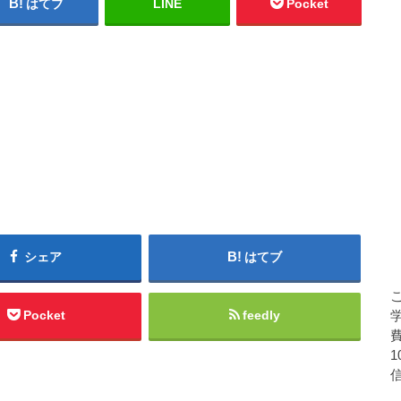
はてブ
LINE
Pocket
シェア
はてブ
Pocket
feedly