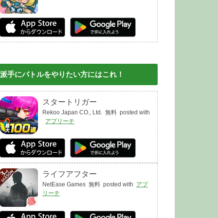
派手にバトルをやりたい方にはこれ！
スタートリガー
Rekoo Japan CO., Ltd.
無料
posted with
アプリーチ
ライフアフター
NetEase Games
無料
posted with
アプ
リーチ