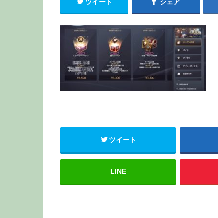
ツイート
シェア
ツイート
LINE