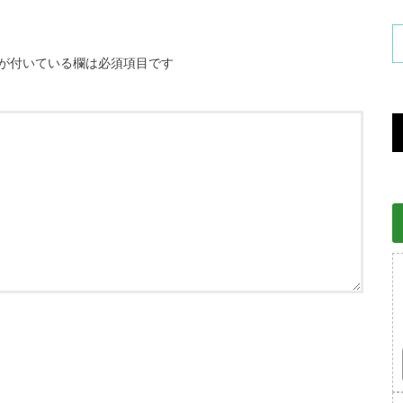
が付いている欄は必須項目です