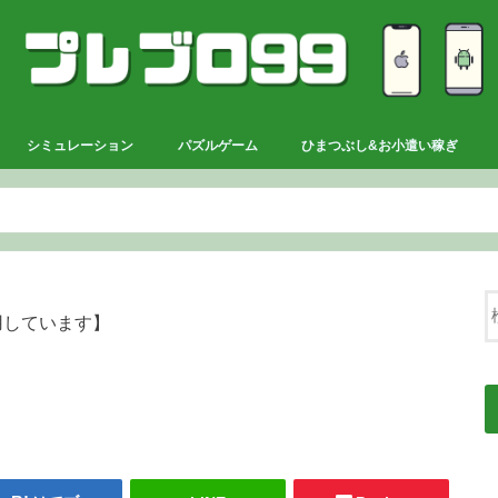
シミュレーション
パズルゲーム
ひまつぶし&お小遣い稼ぎ
用しています】