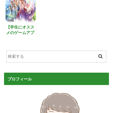
活できるマッチ
日々：最強の武
功を極めて3Dオ
ングアプリ！
将を集め美人と
ープンワールド
子作りを楽しむ
を制覇するアク
戦国シミュレー
ションRPG
ションゲーム
【学生にオスス
メのゲームアプ
リ】幻想神域2-
Evolution:圧倒
的な力で悪を滅
ぼすファンタジ
ーMMORPG
プロフィール