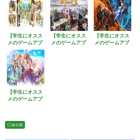
【学生にオスス
【学生にオスス
【学生にオスス
メのゲームアプ
メのゲームアプ
メのゲームアプ
リ】恋庭：ゲー
リ】戦国の野
リ】ブレイドア
ムをしながら恋
望〜黄金の
ンドソウル2:武
活できるマッチ
日々：最強の武
功を極めて3Dオ
ングアプリ！
将を集め美人と
ープンワールド
子作りを楽しむ
を制覇するアク
戦国シミュレー
ションRPG
ションゲーム
【学生にオスス
メのゲームアプ
リ】幻想神域2-
Evolution:圧倒
的な力で悪を滅
未分類
ぼすファンタジ
ーMMORPG