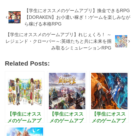
【学生にオススメのゲームアプリ】換金できるRPG
【DORAKEN】お小遣い稼ぎ！:ゲームを楽しみなが
ら稼げる本格RPG
【学生にオススメのゲームアプリ】れじぇくろ！ ～
レジェンド・クローバー～:英雄たちと共に未来を掴
み取るシミュレーションRPG
Related Posts:
【学生にオスス
【学生にオスス
【学生にオスス
メのゲームアプ
メのゲームアプ
メのゲームアプ
リ】恋庭：ゲー
リ】戦国の野
リ】ブレイドア
ムをしながら恋
望〜黄金の
ンドソウル2:武