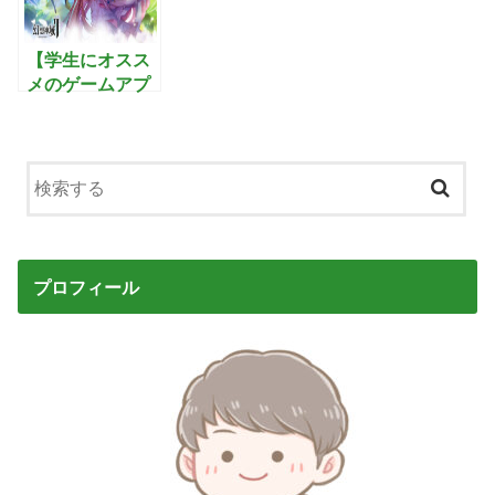
子作りを楽しむ
を制覇するアク
戦国シミュレー
ションRPG
ションゲーム
【学生にオスス
メのゲームアプ
リ】幻想神域2-
Evolution:圧倒
的な力で悪を滅
ぼすファンタジ
ーMMORPG
プロフィール