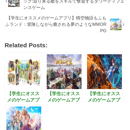
ック:迫り来る敵をスキルで撃退するタワーディフェ
ンスゲーム
【学生にオススメのゲームアプリ】晴空物語もふも
ふランド：冒険しながら癒される夢のようなMMOR
PG
Related Posts:
【学生にオスス
【学生にオスス
【学生にオスス
メのゲームアプ
メのゲームアプ
メのゲームアプ
リ】恋庭：ゲー
リ】戦国の野
リ】ブレイドア
ムをしながら恋
望〜黄金の
ンドソウル2:武
活できるマッチ
日々：最強の武
功を極めて3Dオ
ングアプリ！
将を集め美人と
ープンワールド