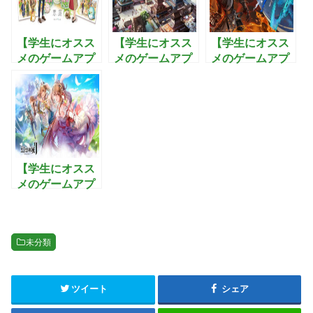
【学生にオスス
【学生にオスス
【学生にオスス
メのゲームアプ
メのゲームアプ
メのゲームアプ
リ】恋庭：ゲー
リ】戦国の野
リ】ブレイドア
ムをしながら恋
望〜黄金の
ンドソウル2:武
活できるマッチ
日々：最強の武
功を極めて3Dオ
ングアプリ！
将を集め美人と
ープンワールド
子作りを楽しむ
を制覇するアク
戦国シミュレー
ションRPG
ションゲーム
【学生にオスス
メのゲームアプ
リ】幻想神域2-
Evolution:圧倒
的な力で悪を滅
未分類
ぼすファンタジ
ーMMORPG
ツイート
シェア