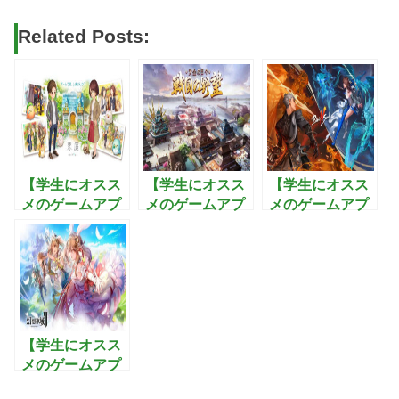
Related Posts:
【学生にオスス
【学生にオスス
【学生にオスス
メのゲームアプ
メのゲームアプ
メのゲームアプ
リ】恋庭：ゲー
リ】戦国の野
リ】ブレイドア
ムをしながら恋
望〜黄金の
ンドソウル2:武
活できるマッチ
日々：最強の武
功を極めて3Dオ
ングアプリ！
将を集め美人と
ープンワールド
子作りを楽しむ
を制覇するアク
戦国シミュレー
ションRPG
ションゲーム
【学生にオスス
メのゲームアプ
リ】幻想神域2-