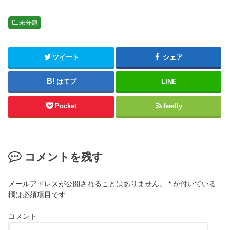
Evolution:圧倒
的な力で悪を滅
未分類
ぼすファンタジ
ーMMORPG
ツイート
シェア
はてブ
LINE
Pocket
feedly
コメントを残す
メールアドレスが公開されることはありません。
*
が付いている
欄は必須項目です
コメント