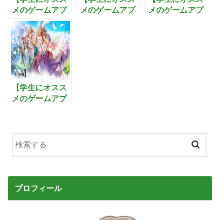
メのゲームアプ
メのゲームアプ
メのゲームアプ
リ】恋庭：ゲー
リ】戦国の野
リ】ブレイドア
ムをしながら恋
望〜黄金の
ンドソウル2:武
活できるマッチ
日々：最強の武
功を極めて3Dオ
ングアプリ！
将を集め美人と
ープンワールド
子作りを楽しむ
を制覇するアク
戦国シミュレー
ションRPG
ションゲーム
【学生にオスス
メのゲームアプ
リ】幻想神域2-
Evolution:圧倒
的な力で悪を滅
ぼすファンタジ
ーMMORPG
プロフィール